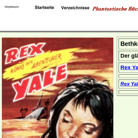
Bethk
Der gl
Rex Y
Rex Ya