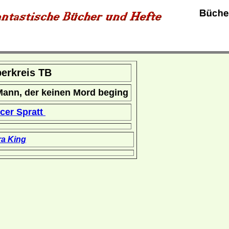
erkreis TB
Mann, der keinen Mord beging
cer Spratt
a King