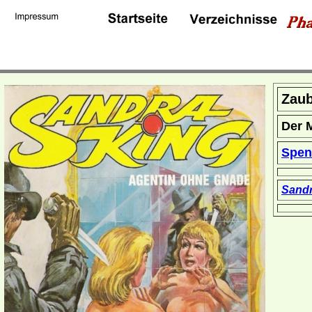
Zaub
Der 
Spen
Sandr