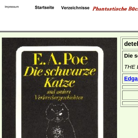
dete
Die 
THE 
Edga